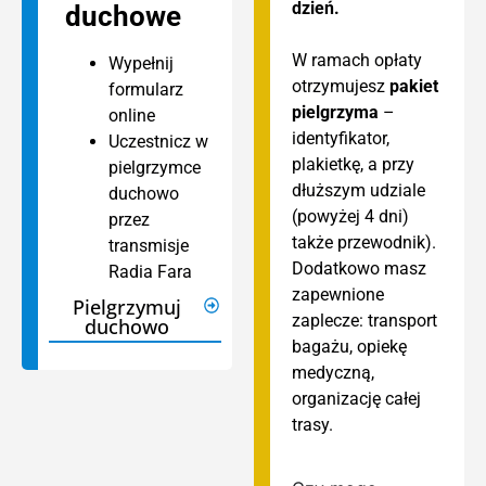
dzień.
duchow
e
W ramach opłaty
Wypełnij
otrzymujesz
pakiet
formularz
pielgrzyma
–
online
identyfikator,
Uczestnicz w
plakietkę, a przy
pielgrzymce
dłuższym udziale
duchowo
(powyżej 4 dni)
przez
także przewodnik).
transmisje
Dodatkowo masz
Radia Fara
zapewnione
Pielgrzymuj
zaplecze: transport
duchowo
bagażu, opiekę
medyczną,
organizację całej
trasy.