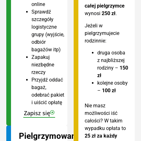
online
całej pielgrzymce
Sprawdź
wynosi
250 zł
.
szczegóły
Jeżeli w
logistyczne
pielgrzymujecie
grupy (wyjście,
rodzinnie:
odbiór
bagażów itp)
druga osoba
Zapakuj
z najbliższej
niezbędne
rodziny –
150
rzeczy
zł
Przyjdź oddać
kolejne osoby
bagaż,
–
100 zł
odebrać pakiet
i uiścić opłatę
Nie masz
Zapisz się
możliwości iść
całości? W takim
wypadku opłata to
Pielgrzymowanie
25 zł za każdy