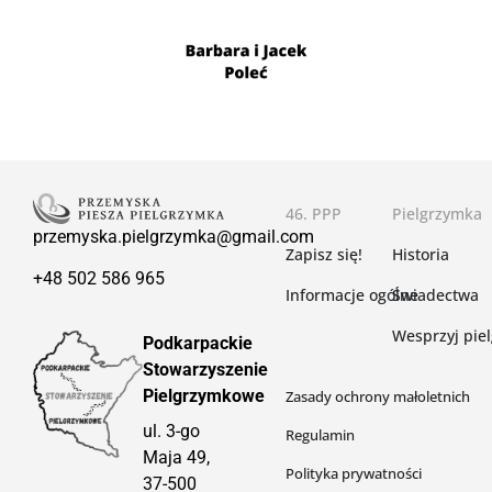
46. PPP
Pielgrzymka
przemyska.pielgrzymka@gmail.com
Zapisz się!
Historia
+48 502 586 965
Informacje ogólne
Świadectwa
Wesprzyj pie
Podkarpackie
Stowarzyszenie
Pielgrzymkowe
Zasady ochrony małoletnich
ul. 3-go
Regulamin
Maja 49,
Polityka prywatności
37-500