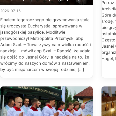
Po raz 
Archidi
2026-07-16
Górę do
Finałem tegorocznego pielgrzymowania stała
środę, 
się uroczysta Eucharystia, sprawowana w
pielgr
jasnogórskiej bazylice. Modlitwie
ostatni
przewodniczył Metropolita Przemyski abp
Często
Adam Szal. – Towarzyszy nam wielka radość i
Jasnej 
nadzieja – mówił abp Szal. – Radość, że udało
organiz
się dojść do Jasnej Góry, a nadzieja na to, że
Hagel, 
wrócimy do naszych domów z nastawieniem,
by być misjonarzem w swojej rodzinie, […]