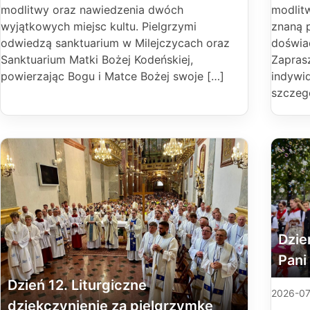
modlitwy oraz nawiedzenia dwóch
modlitw
wyjątkowych miejsc kultu. Pielgrzymi
znaną 
odwiedzą sanktuarium w Milejczycach oraz
doświa
Sanktuarium Matki Bożej Kodeńskiej,
Zapras
powierzając Bogu i Matce Bożej swoje […]
indywid
szczegó
Dzie
Pani
Dzień 12. Liturgiczne
2026-07
dziękczynienie za pielgrzymkę