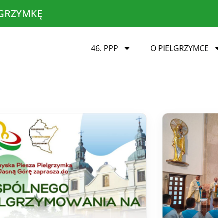
LGRZYMKĘ
46. PPP
O PIELGRZYMCE