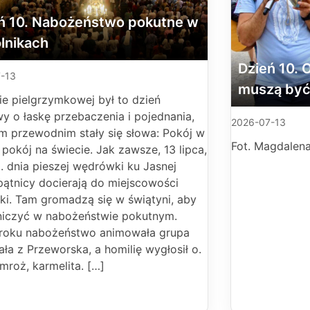
ń 10. Nabożeństwo pokutne w
lnikach
Dzień 10. O
-13
muszą być
ie pielgrzymkowej był to dzień
y o łaskę przebaczenia i pojednania,
2026-07-13
m przewodnim stały się słowa: Pokój w
Fot. Magdalen
 pokój na świecie. Jak zawsze, 13 lipca,
0. dnia pieszej wędrówki ku Jasnej
pątnicy docierają do miejscowości
ki. Tam gromadzą się w świątyni, aby
niczyć w nabożeństwie pokutnym.
roku nabożeństwo animowała grupa
ała z Przeworska, a homilię wygłosił o.
mroż, karmelita. […]