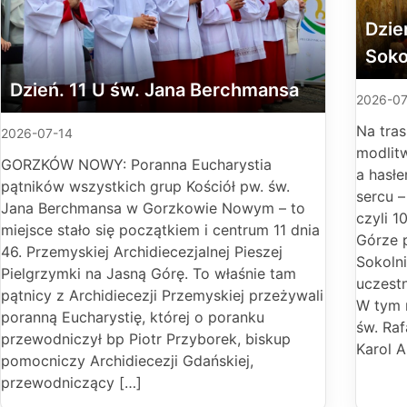
Dzie
Soko
Dzień. 11 U św. Jana Berchmansa
2026-07
Na tras
2026-07-14
modlitw
GORZKÓW NOWY: Poranna Eucharystia
a hasłe
pątników wszystkich grup Kościół pw. św.
sercu –
Jana Berchmansa w Gorzkowie Nowym – to
czyli 1
miejsce stało się początkiem i centrum 11 dnia
Górze 
46. Przemyskiej Archidiecezjalnej Pieszej
Sokolni
Pielgrzymki na Jasną Górę. To właśnie tam
uczest
pątnicy z Archidiecezji Przemyskiej przeżywali
W tym 
poranną Eucharystię, której o poranku
św. Raf
przewodniczył bp Piotr Przyborek, biskup
Karol A
pomocniczy Archidiecezji Gdańskiej,
przewodniczący […]