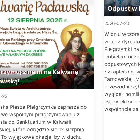
Odpust w 
2026-07-20
W dniu wczora
wraz z dyrekto
Pielgrzymki n
Dubielem uczes
odpustowych k
grzymuj z nami na Kalwarię
Szkaplerznej w
Tarnowskiej. M
awską!
przewodniczył 
wygłosił homil
-23
ks. dyrektor p
ska Piesza Pielgrzymka zaprasza do
wspólnocie za 
u we wspólnym pielgrzymowaniu z
śla do Sanktuarium w Kalwarii
kiej, które odbędzie się 12 sierpnia
. To wyjątkowa okazja, by w duchu