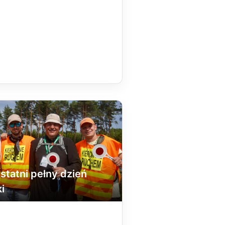
Ostatni pełny dzień
i