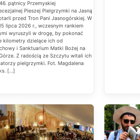
46. pątnicy Przemyskiej
ecezjalnej Pieszej Pielgrzymki na Jasną
tarli przed Tron Pani Jasnogórskiej. W
15 lipca 2026 r., wczesnym rankiem
zymi wyruszyli w drogę, by pokonać
e kilometry dzielące ich od
chowy i Sanktuarium Matki Bożej na
Górze. Z radością ze Szczytu witali ich
atorzy pielgrzymki. Fot. Magdalena
ks. […]