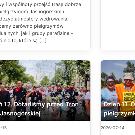
y i wspólnoty przejść trasę dobrze
pielgrzymom Jasnogórskim i
dczyć atmosfery wędrowania.
zamy zarówno pielgrzymów
ualnych, jak i grupy parafialne –
lnie te, które są […]
ń 12. Dotarliśmy przed Tron
Dzień 11. 
 Jasnogórskiej
pielgrzymk
-15
2026-07-14