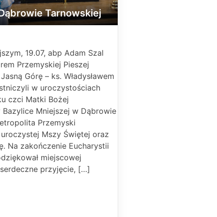
Dąbrowie Tarnowskiej
jszym, 19.07, abp Adam Szal
rem Przemyskiej Pieszej
a Jasną Górę – ks. Władysławem
tniczyli w uroczystościach
u czci Matki Bożej
 Bazylice Mniejszej w Dąbrowie
etropolita Przemyski
uroczystej Mszy Świętej oraz
ię. Na zakończenie Eucharystii
odziękował miejscowej
serdeczne przyjęcie, […]