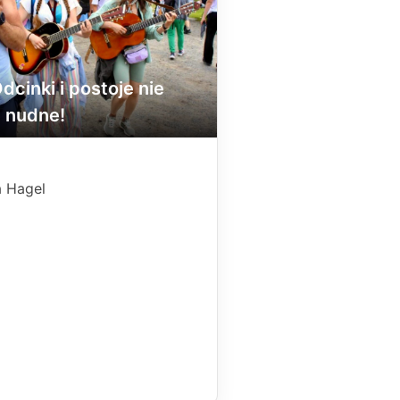
dcinki i postoje nie
 nudne!
a Hagel