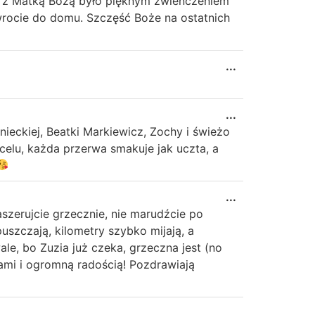
nie z Matką Bożą było pięknym zwieńczeniem
wrocie do domu. Szczęść Boże na ostatnich
...
...
ynieckiej, Beatki Markiewicz, Zochy i świeżo
celu, każda przerwa smakuje jak uczta, a
...
zerujcie grzecznie, nie marudźcie po
puszczają, kilometry szybko mijają, a
le, bo Zuzia już czeka, grzeczna jest (no
iami i ogromną radością! Pozdrawiają
...