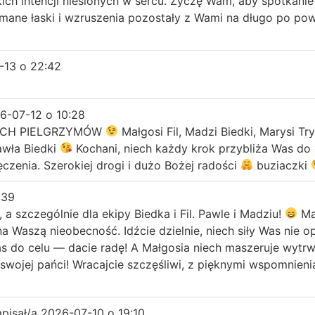
tkich intencji niesionych w sercu. Życzę Wam, aby spotka
mane łaski i wzruszenia pozostały z Wami na długo po po
-13
o
22:42
6-07-12
o
10:28
WYCH PIELGRZYMÓW
Małgosi Fil, Madzi Biedki, Marysi Tr
wła Biedki
Kochani, niech każdy krok przybliża Was do 
czenia. Szerokiej drogi i dużo Bożej radości
buziaczki
:39
a szczególnie dla ekipy Biedka i Fil. Pawle i Madziu!
Mas
na Waszą nieobecność. Idźcie dzielnie, niech siły Was nie o
s do celu — dacie radę! A Małgosia niech maszeruje wytrwa
 swojej pańci! Wracajcie szczęśliwi, z pięknymi wspomnien
apisał/a
2026-07-10
o
19:10