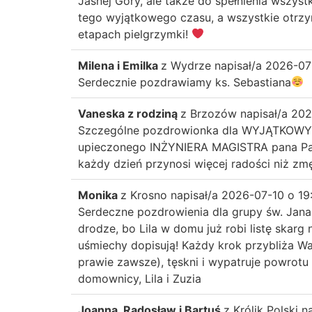
Jasnej Góry, ale także do spełnienia wszys
tego wyjątkowego czasu, a wszystkie otrzy
etapach pielgrzymki!
Milena i Emilka
z
Wydrze
napisał/a
2026-07
Serdecznie pozdrawiamy ks. Sebastiana
Vaneska z rodziną
z
Brzozów
napisał/a
202
Szczególne pozdrowionka dla WYJĄTKO
upieczonego INŻYNIERA MAGISTRA pana Pa
każdy dzień przynosi więcej radości niż zmę
Monika
z
Krosno
napisał/a
2026-07-10
o
19
Serdeczne pozdrowienia dla grupy św. Jana, 
drodze, bo Lila w domu już robi listę skarg 
uśmiechy dopisują! Każdy krok przybliża Wa
prawie zawsze), tęskni i wypatruje powrotu
domownicy, Lila i Zuzia
Joanna, Radosław i Bartuś
z
Królik Polski
n