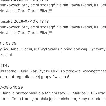
zymkowych przyjaciół szczególnie dla Pawła Biedki, ks. S
. Jasna Góra Coraz Bliżej!!!
apisał/a
2026-07-10
o
18:18
zymkowych przyjaciół szczególnie dla Pawła Biedki, ks. S
. Jasna Góra Coraz Bliżej!!!
0
o
09:35
y św. Jana. Ciociu, idź wytrwale i głośno śpiewaj. Życzym
zicami.
11:42
zestną - Anię Błaż. Życzę Ci dużo zdrowia, wewnętrznego
ego dobrego dla całej grupy św. Jana!
7-09
o
10:29
Jana, a szczególnie dla Małgorzaty Fil. Małgosiu, tu Zuzi
lko za Tobą trochę popłakuję, ale cichutko, żeby nikt nie s