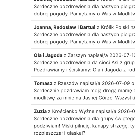
Serdeczne pozdrowienia dla naszych pielgr
dobrej pogody. Pamiętamy o Was w Modlitwie
Joanna, Radosław i Bartuś
z
Królik Polski
n
Serdeczne pozdrowienia dla naszych pielgr
dobrej pogody. Pamiętamy o Was w Modlitwie
Ola i Jagoda
z
Zarszyn
napisał/a
2026-07-1
Serdeczne pozdrowienia da cioci Asi z grup
Pozdrawiamy i ściskamy: Ola i Jagoda z rod
Tomasz
z
Rzeszów
napisał/a
2026-07-09
o
Serdecznie pozdrawiam moją drogą mamę chr
modlitwę za mnie na Jasnej Górze. Wszystki
Zuzia
z
Krościenko Wyżne
napisał/a
2026-0
Serdeczne pozdrowienia dla grupy świętego 
podziwiam! Miski pilnuję, kanapy strzegę, ty
rozpieszczał i głaskał?