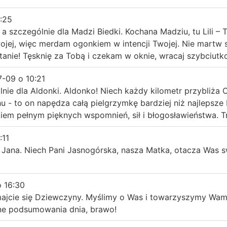
:25
 szczególnie dla Madzi Biedki. Kochana Madziu, tu Lili – Tw
ojej, więc merdam ogonkiem w intencji Twojej. Nie martw s
anie! Tęsknię za Tobą i czekam w oknie, wracaj szybciutk
7-09
o
10:21
nie dla Aldonki. Aldonko! Niech każdy kilometr przybliża C
 - to on napędza całą pielgrzymkę bardziej niż najlepsze
iem pełnym pięknych wspomnień, sił i błogosławieństwa. Tr
:11
. Jana. Niech Pani Jasnogórska, nasza Matka, otacza Was
o
16:30
majcie się Dziewczyny. Myślimy o Was i towarzyszymy Wa
tne podsumowania dnia, brawo!