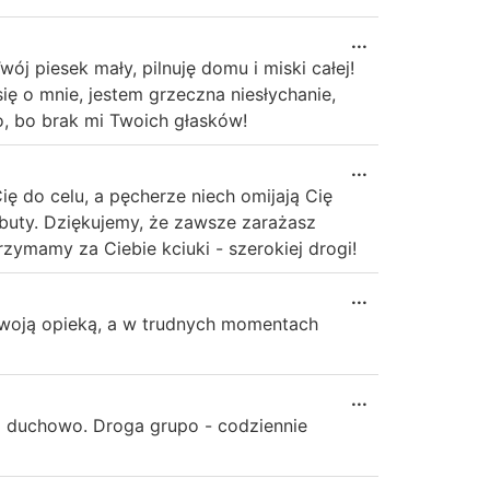
...
ój piesek mały, pilnuję domu i miski całej!
ię o mnie, jestem grzeczna niesłychanie,
o, bo brak mi Twoich głasków!
...
ię do celu, a pęcherze niech omijają Cię
 buty. Dziękujemy, że zawsze zarażasz
zymamy za Ciebie kciuki - szerokiej drogi!
...
 swoją opieką, a w trudnych momentach
...
m duchowo. Droga grupo - codziennie