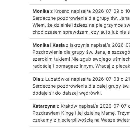
Monika
z
Krosno
napisał/a
2026-07-09
o
10
Serdeczne pozdrowienia dla grupy św. Jana a
Wiem, że dzielnie idziesz na pielgrzymce sw
choć czasem sprawdzam, czy auto już nie st
Monika i Kasia
z
Iskrzynia
napisał/a
2026-0
Pozdrowienia dla grupy św. Jana, a szczegól
szerokim tukiem! Nie zgub swojego uśmiechu
radością i pomagasz innym. Wracaj z plecak
Ola
z
Lubatówka
napisał/a
2026-07-08
o
21
Serdeczne pozdrowienia dla całej grupy św
dodaje sił do dalszej wędrówki.
Katarzyna
z
Kraków
napisał/a
2026-07-07
Pozdrawiam Kingę i jej dzielną Mamę. Trzy
czekamy z niecierpliwością na Wasze świe