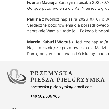
Iwona i Maciej
z
Zarszyn
napisał/a
2026-07
Gorące pozdrowienia dla Asi Niemiec z grup
Paulina
z
Iwonicz
napisał/a
2026-07-07
o
0
Serdeczne pozdrowienia dla porządkowego M
zabraknie Wam sił, radości i Bożego błogos
Marcin, Kubuś i Wojtuś
z
Jedlicze
napisał/a
Najserdeczniejsze pozdrowienia dla Madzi i
Pamiętamy w modlitwach i ściskamy mocn
przemyska.pielgrzymka@gmail.com
+48 502 586 965