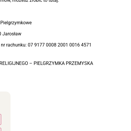
ymów, możesz zrobić to tutaj.
 Pielgrzymkowe
00 Jarosław
 nr rachunku: 07 9177 0008 2001 0016 4571
TU RELIGIJNEGO – PIELGRZYMKA PRZEMYSKA