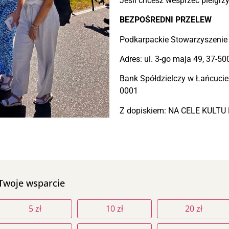
Jeśli chcesz wesprzeć pielgrz
BEZPOŚREDNI PRZELEW
Podkarpackie Stowarzyszenie
Adres: ul. 3-go maja 49, 37-5
Bank Spółdzielczy w Łańcucie
0001
Z dopiskiem: NA CELE KUL
Twoje wsparcie
5 zł
10 zł
20 zł