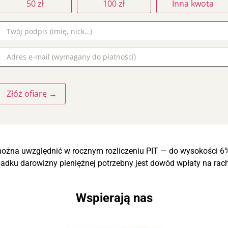
50 zł
100 zł
Inna kwota
Złóż ofiarę →
o można uwzględnić w rocznym rozliczeniu PIT — do wysokości
adku darowizny pieniężnej potrzebny jest dowód wpłaty na rac
Wspierają nas