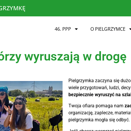
LGRZYMKĘ
46. PPP
O PIELGRZYMCE
tórzy wyruszają w drogę
Pielgrzymka zaczyna się dużo
wiele przygotowań, ludzi, decy
bezpiecznie wyruszyć na szla
Twoja ofiara pomaga nam
zad
organizację, zaplecze, materiał
pielgrzymka mogła się odbyć.