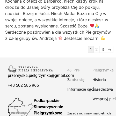
Kochana cioteczko Barbarko, niech każdy krok na
drodze do Jasnej Góry przybliża Cię do pokoju,
nadziei i Bożej miłości. Niech Matka Boża ma Cię w
swojej opiece, a wszystkie intencje, które niesiesz w
sercu, zostaną wysłuchane. Szczęść Boże!
Serdeczne pozdrowienia dla wszystkich Pielgrzymów
z całej grupy św. Andrzeja
Jesteście mocarni
1
2
3
→
46. PPP
Pielgrzymka
przemyska.pielgrzymka@gmail.com
Zapisz się!
Historia
+48 502 586 965
Informacje ogólne
Świadectwa
Wesprzyj pie
Podkarpackie
Stowarzyszenie
Pielgrzymkowe
Zasady ochrony małoletnich