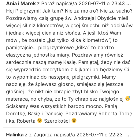
Ania i Marek
z
Poraż
napisał/a
2026-07-11
o
23:43
...
Hej Pielgrzymi! Jak tam? Nie za mokro? Nie za sucho?
Pozdrawiamy całą grupę św. Andrzeja! Obyście mieli
więcej sił niż kilometrów, więcej śmiechu niż odcisków
i jednak więcej cienia niż słońca. A jeśli ktoś Wam
mówi, że zostało „już tylko kilka kilometrów”, to
pamiętajcie… pielgrzymkowe „kilka” to bardzo
elastyczna jednostka miary. Pozdrawiamy również
serdecznie naszą mamę Kasię. Pamiętaj, żeby nie dać
się wyprzedzić emerytkom z kijkami bo będziemy Ci
to wypominać do następnej pielgrzymki. Mamy
nadzieję, że śpiewasz głośno, śmiejesz się jeszcze
głośniej i że nikt nie chrapie zbyt blisko Twojego
materaca, no chyba, że to Ty chrapiesz najgłośniej
Ściskamy Was wszystkich bardzo mocno. Panią
Dorotkę, Basię i Danusię. Pozdrawiamy Roberta Torbę
i ks. Roberta
Szerokości
Halinka
z
z Zagórza
napisał/a
2026-07-11
o
22:23
...