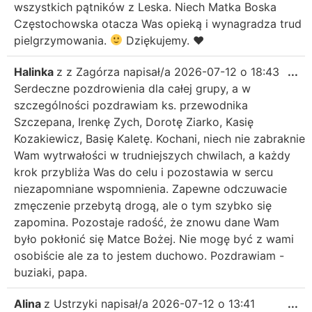
wszystkich pątników z Leska. Niech Matka Boska
Częstochowska otacza Was opieką i wynagradza trud
pielgrzymowania.
Dziękujemy.
♥️
Halinka
z
z Zagórza
napisał/a
2026-07-12
o
18:43
...
Serdeczne pozdrowienia dla całej grupy, a w
szczególności pozdrawiam ks. przewodnika
Szczepana, Irenkę Zych, Dorotę Ziarko, Kasię
Kozakiewicz, Basię Kaletę. Kochani, niech nie zabraknie
Wam wytrwałości w trudniejszych chwilach, a każdy
krok przybliża Was do celu i pozostawia w sercu
niezapomniane wspomnienia. Zapewne odczuwacie
zmęczenie przebytą drogą, ale o tym szybko się
zapomina. Pozostaje radość, że znowu dane Wam
było pokłonić się Matce Bożej. Nie mogę być z wami
osobiście ale za to jestem duchowo. Pozdrawiam -
buziaki, papa.
Alina
z
Ustrzyki
napisał/a
2026-07-12
o
13:41
...