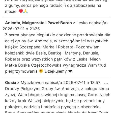
z gumy, serca pełnego radości i do zobaczenia na
mecie!
Aniceta, Małgorzata i Paweł Baran
z
Lesko
napisał/a
...
2026-07-11
o
21:25
Z serca płynące cieplutkie codzienne pozdrowienia dla
całej grupy św. Andrzeja, w szczególności wszystkich
księży: Szczepana, Marka i Roberta. Pozdrawiam
koleżanki: dwie Basie, Beatkę i Martynę, Danusię,
Roberta oraz wszystkich pątników z Leska. Niech
Matka Boska Częstochowska wynagradza Wam trud
pielgrzymowania
Dziękujemy
♥️
Gosia
z
Myczkowce
napisał/a
2026-07-11
o
13:57
...
Drodzy Pielgrzymi Grupy św. Andrzeja, z całego serca
życzę Wam błogosławionej drogi na Jasną Górę. Niech
każdy krok Waszej pielgrzymki będzie przepełniony
pokojem, nadzieją i radością płynącą z obecności
Boga. Szczególne pozdrowienia kieruję do Ireny Zych