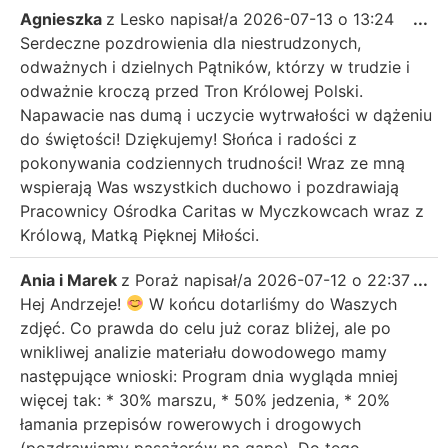
Agnieszka
z
Lesko
napisał/a
2026-07-13
o
13:24
...
Serdeczne pozdrowienia dla niestrudzonych,
odważnych i dzielnych Pątników, którzy w trudzie i
odważnie kroczą przed Tron Królowej Polski.
Napawacie nas dumą i uczycie wytrwałości w dążeniu
do świętości! Dziękujemy! Słońca i radości z
pokonywania codziennych trudności! Wraz ze mną
wspierają Was wszystkich duchowo i pozdrawiają
Pracownicy Ośrodka Caritas w Myczkowcach wraz z
Królową, Matką Pięknej Miłości.
Ania i Marek
z
Poraż
napisał/a
2026-07-12
o
22:37
...
Hej Andrzeje!
W końcu dotarliśmy do Waszych
zdjęć. Co prawda do celu już coraz bliżej, ale po
wnikliwej analizie materiału dowodowego mamy
następujące wnioski: Program dnia wygląda mniej
więcej tak: * 30% marszu, * 50% jedzenia, * 20%
łamania przepisów rowerowych i drogowych
(pozdrawiamy pasażerów na gapę). Do tego