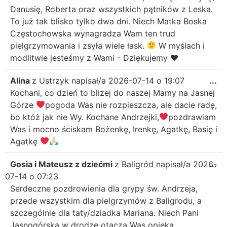
Danusię, Roberta oraz wszystkich pątników z Leska.
To już tak blisko tylko dwa dni. Niech Matka Boska
Częstochowska wynagradza Wam ten trud
pielgrzymowania i zsyła wiele łask.
W myślach i
modlitwie jesteśmy z Wami - Dziękujemy
♥️
Alina
z
Ustrzyk
napisał/a
2026-07-14
o
19:07
...
Kochani, co dzień to bliżej do naszej Mamy na Jasnej
Górze
pogoda Was nie rozpieszcza, ale dacie radę,
bo któż jak nie Wy. Kochane Andrzejki,
pozdrawiam
Was i mocno ściskam Bożenkę, Irenkę, Agatkę, Basię i
Agatkę
Gosia i Mateusz z dziećmi
z
Baligród
napisał/a
2026-
...
07-14
o
07:23
Serdeczne pozdrowienia dla grypy św. Andrzeja,
przede wszystkim dla pielgrzymów z Baligrodu, a
szczególnie dla taty/dziadka Mariana. Niech Pani
Jasnogórska w drodze otacza Was opieką.