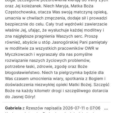
oraz Jej koleżanek. Niech Maryja, Matka Boża
Częstochowska, otacza Was swoją matczyną opieką,
umacnia w chwilach zmęczenia, dodaje sił i prowadzi
bezpiecznie do celu. Cały trud wędrówki zawierzacie
właśnie Jej, ufając, że wysłuchuje każdej modlitwy i
zna najgłębsze pragnienia Waszych serc. Proszę
również, abyście u stóp Jasnogórskiej Pani pamiętały
w modlitwie za wszystkich pracowników OWR w
Myczkowcach i wypraszały dla nas pomyślne
rozwiązanie naszych życiowych problemów,
potrzebne łaski, zdrowie, zgodę oraz Boże
błogosławieństwo. Niech ta pielgrzymka będzie dla
Was czasem umocnienia wiary, spotkania z Bogiem i
doświadczenia niezwykłej opieki Matki Bożej. Szczęść
Boże na każdy kilometr drogi i szczęśliwego dotarcia
do Jasnej Góry!
Gabriela
z
Rzeszów
napisał/a
2026-07-11
o
07:06
...