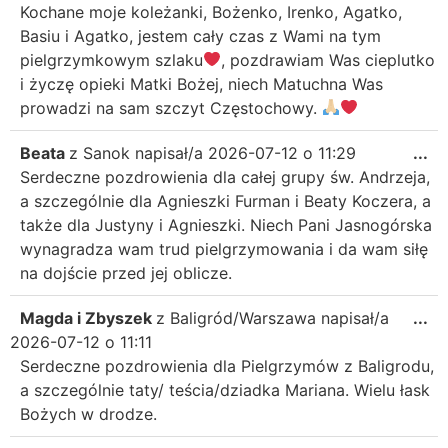
Kochane moje koleżanki, Bożenko, Irenko, Agatko,
Basiu i Agatko, jestem cały czas z Wami na tym
pielgrzymkowym szlaku
, pozdrawiam Was cieplutko
i życzę opieki Matki Bożej, niech Matuchna Was
prowadzi na sam szczyt Częstochowy.
Beata
z
Sanok
napisał/a
2026-07-12
o
11:29
...
Serdeczne pozdrowienia dla całej grupy św. Andrzeja,
a szczególnie dla Agnieszki Furman i Beaty Koczera, a
także dla Justyny i Agnieszki. Niech Pani Jasnogórska
wynagradza wam trud pielgrzymowania i da wam siłę
na dojście przed jej oblicze.
Magda i Zbyszek
z
Baligród/Warszawa
napisał/a
...
2026-07-12
o
11:11
Serdeczne pozdrowienia dla Pielgrzymów z Baligrodu,
a szczególnie taty/ teścia/dziadka Mariana. Wielu łask
Bożych w drodze.