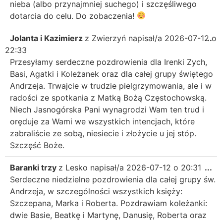
nieba (albo przynajmniej suchego) i szczęśliwego
dotarcia do celu. Do zobaczenia!
Jolanta i Kazimierz
z
Zwierzyń
napisał/a
2026-07-12
...
o
22:33
Przesyłamy serdeczne pozdrowienia dla Irenki Zych,
Basi, Agatki i Koleżanek oraz dla całej grupy świętego
Andrzeja. Trwajcie w trudzie pielgrzymowania, ale i w
radości ze spotkania z Matką Bożą Częstochowską.
Niech Jasnogórska Pani wynagrodzi Wam ten trud i
oręduje za Wami we wszystkich intencjach, które
zabraliście ze sobą, niesiecie i złożycie u jej stóp.
Szczęść Boże.
Baranki trzy
z
Lesko
napisał/a
2026-07-12
o
20:31
...
Serdeczne niedzielne pozdrowienia dla całej grupy św.
Andrzeja, w szczególności wszystkich księży:
Szczepana, Marka i Roberta. Pozdrawiam koleżanki:
dwie Basie, Beatkę i Martynę, Danusię, Roberta oraz