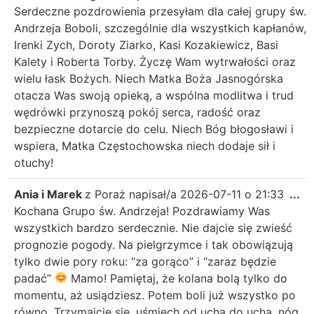
Serdeczne pozdrowienia przesyłam dla całej grupy św.
Andrzeja Boboli, szczególnie dla wszystkich kapłanów,
Irenki Zych, Doroty Ziarko, Kasi Kozakiewicz, Basi
Kalety i Roberta Torby. Życzę Wam wytrwałości oraz
wielu łask Bożych. Niech Matka Boża Jasnogórska
otacza Was swoją opieką, a wspólna modlitwa i trud
wędrówki przynoszą pokój serca, radość oraz
bezpieczne dotarcie do celu. Niech Bóg błogosławi i
wspiera, Matka Częstochowska niech dodaje sił i
otuchy!
Ania i Marek
z
Poraż
napisał/a
2026-07-11
o
21:33
...
Kochana Grupo św. Andrzeja! Pozdrawiamy Was
wszystkich bardzo serdecznie. Nie dajcie się zwieść
prognozie pogody. Na pielgrzymce i tak obowiązują
tylko dwie pory roku: “za gorąco” i “zaraz będzie
padać”
Mamo! Pamiętaj, że kolana bolą tylko do
momentu, aż usiądziesz. Potem boli już wszystko po
równo. Trzymajcie się, uśmiech od ucha do ucha, nóg