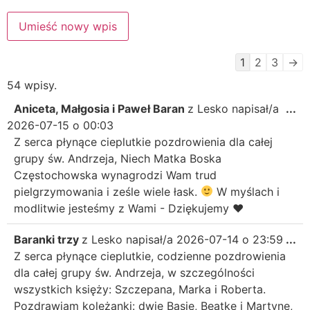
1
2
3
→
54 wpisy.
Aniceta, Małgosia i Paweł Baran
z
Lesko
napisał/a
...
2026-07-15
o
00:03
Z serca płynące cieplutkie pozdrowienia dla całej
grupy św. Andrzeja, Niech Matka Boska
Częstochowska wynagrodzi Wam trud
pielgrzymowania i ześle wiele łask.
W myślach i
modlitwie jesteśmy z Wami - Dziękujemy
♥️
Baranki trzy
z
Lesko
napisał/a
2026-07-14
o
23:59
...
Z serca płynące cieplutkie, codzienne pozdrowienia
dla całej grupy św. Andrzeja, w szczególności
wszystkich księży: Szczepana, Marka i Roberta.
Pozdrawiam koleżanki: dwie Basie, Beatkę i Martynę,