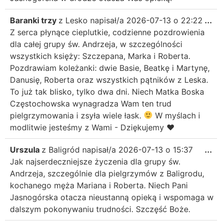
Baranki trzy
z
Lesko
napisał/a
2026-07-13
o
22:22
...
Z serca płynące cieplutkie, codzienne pozdrowienia
dla całej grupy św. Andrzeja, w szczególności
wszystkich księży: Szczepana, Marka i Roberta.
Pozdrawiam koleżanki: dwie Basie, Beatkę i Martynę,
Danusię, Roberta oraz wszystkich pątników z Leska.
To już tak blisko, tylko dwa dni. Niech Matka Boska
Częstochowska wynagradza Wam ten trud
pielgrzymowania i zsyła wiele łask.
W myślach i
modlitwie jesteśmy z Wami - Dziękujemy
♥️
Urszula
z
Baligród
napisał/a
2026-07-13
o
15:37
...
Jak najserdeczniejsze życzenia dla grupy św.
Andrzeja, szczególnie dla pielgrzymów z Baligrodu,
kochanego męża Mariana i Roberta. Niech Pani
Jasnogórska otacza nieustanną opieką i wspomaga w
dalszym pokonywaniu trudności. Szczęść Boże.