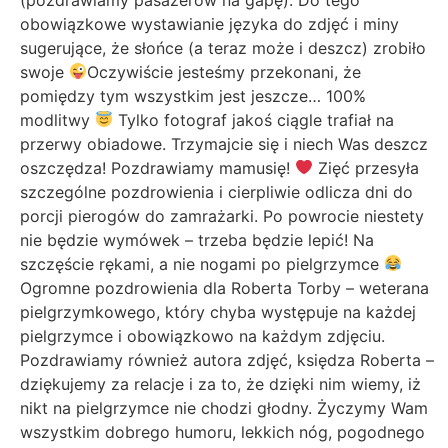
obowiązkowe wystawianie języka do zdjęć i miny
sugerujące, że słońce (a teraz może i deszcz) zrobiło
swoje
Oczywiście jesteśmy przekonani, że
pomiędzy tym wszystkim jest jeszcze… 100%
modlitwy
Tylko fotograf jakoś ciągle trafiał na
przerwy obiadowe. Trzymajcie się i niech Was deszcz
oszczędza! Pozdrawiamy mamusię!
Zięć przesyła
szczególne pozdrowienia i cierpliwie odlicza dni do
porcji pierogów do zamrażarki. Po powrocie niestety
nie będzie wymówek – trzeba będzie lepić! Na
szczęście rękami, a nie nogami po pielgrzymce
Ogromne pozdrowienia dla Roberta Torby – weterana
pielgrzymkowego, który chyba występuje na każdej
pielgrzymce i obowiązkowo na każdym zdjęciu.
Pozdrawiamy również autora zdjęć, księdza Roberta –
dziękujemy za relacje i za to, że dzięki nim wiemy, iż
nikt na pielgrzymce nie chodzi głodny. Życzymy Wam
wszystkim dobrego humoru, lekkich nóg, pogodnego