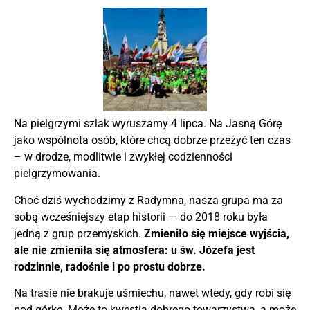
Na pielgrzymi szlak wyruszamy 4 lipca. Na Jasną Górę
jako wspólnota osób, które chcą dobrze przeżyć ten czas
– w drodze, modlitwie i zwykłej codzienności
pielgrzymowania.
Choć dziś wychodzimy z Radymna, nasza grupa ma za
sobą wcześniejszy etap historii — do 2018 roku była
jedną z grup przemyskich.
Zmieniło się miejsce wyjścia,
ale nie zmieniła się atmosfera: u św. Józefa jest
rodzinnie, radośnie i po prostu dobrze.
Na trasie nie brakuje uśmiechu, nawet wtedy, gdy robi się
pod górkę. Może to kwestia dobrego towarzystwa, a może