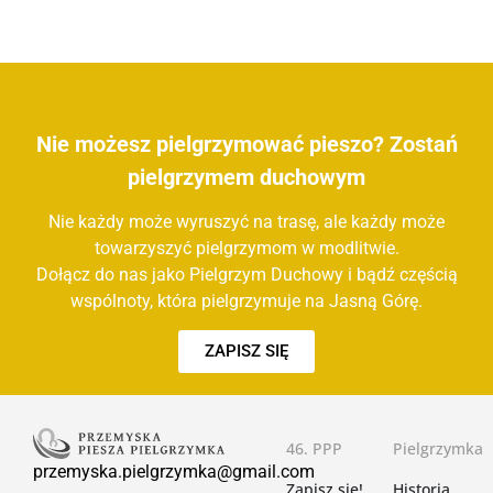
Nie możesz pielgrzymować pieszo? Zostań
pielgrzymem duchowym
Nie każdy może wyruszyć na trasę, ale każdy może
towarzyszyć pielgrzymom w modlitwie.
Dołącz do nas jako Pielgrzym Duchowy i bądź częścią
wspólnoty, która pielgrzymuje na Jasną Górę.
ZAPISZ SIĘ
46. PPP
Pielgrzymka
przemyska.pielgrzymka@gmail.com
Zapisz się!
Historia