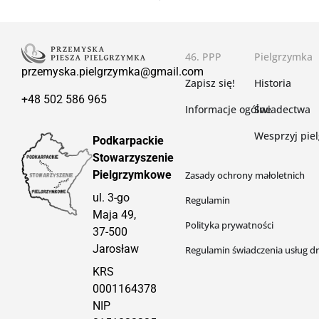
46. PPP
Pielgrzymka
przemyska.pielgrzymka@gmail.com
Zapisz się!
Historia
+48 502 586 965
Informacje ogólne
Świadectwa
Wesprzyj pie
Podkarpackie
Stowarzyszenie
Pielgrzymkowe
Zasady ochrony małoletnich
ul. 3-go
Regulamin
Maja 49,
Polityka prywatności
37-500
Jarosław
Regulamin świadczenia usług dr
KRS
0001164378
NIP