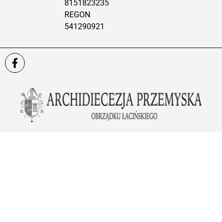
8151823235
REGON
541290921